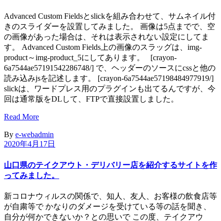
Advanced Custom Fieldsとslickを組み合わせて、サムネイル付
きのスライダーを設置してみました。 画像は5点までで、空
の画像があった場合は、それは表示されない設定にしてま
す。 Advanced Custom Fields上の画像のスラッグは、img-
product～img-product_5にしてあります。 [crayon-
6a7544ae57191542286748/] で、ヘッダーのソースにcssと他の
読み込みjsを記述します。 [crayon-6a7544ae57198484977919/]
slickは、ワードプレス用のプラグインも出てるんですが、今
回は通常版をDLして、FTPで直接設置しました。
Read More
By
e-webadmin
2020年4月17日
山口県のテイクアウト・デリバリー店を紹介するサイトを作
ってみました。
新コロナウィルスの関係で、知人、友人、お客様の飲食店等
が自粛等で かなりのダメージを受けている等の話を聞き、
自分が何かできないか？との思いで この度、テイクアウ