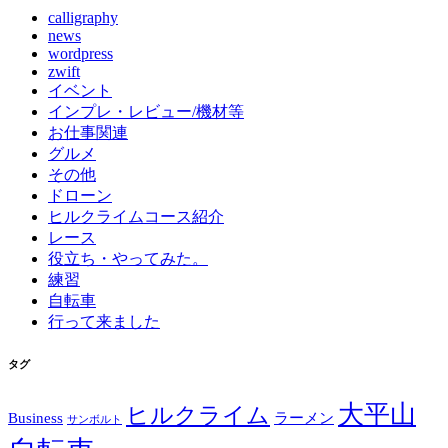
calligraphy
ー
news
ジ
wordpress
zwift
送
イベント
インプレ・レビュー/機材等
り
お仕事関連
グルメ
その他
ドローン
ヒルクライムコース紹介
レース
役立ち・やってみた。
練習
自転車
行って来ました
タグ
大平山
ヒルクライム
Business
ラーメン
サンボルト