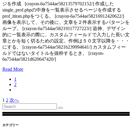
ジを作成 [crayon-6a7544ae58213579702152/] 作成した
single_prof.phpの中身を一覧表示させるページを作成する
prof_itiran.phpをつくる。 [crayon-6a7544ae58216912420622/]
画像を表示して、その後に、文章を２件表示するパターンを
ループ。 [crayon-6a7544ae58219117727223/] 追伸、デザイン
的に一覧表示の際に、カスタムフィールドで入力した長い文
章とかを短く切るための設定。作例は５０文字以降を・・・
にする。 [crayon-6a7544ae5821b239994641/] カスタムフィー
ルドではないタイトルを抜粋するとき。 [crayon-
6a7544ae5821d620647420/]
Read More
1
2
1
2
次へ
投
Search
稿
for:
の
カテゴリー
ペ