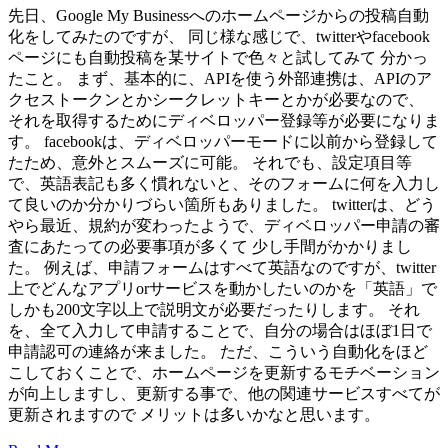
先日、Google My Businessへのホームページからの投稿自動
化をしてみたのですが、 同じ様な感じで、twitterやfacebook
ページにも自動投稿を某サイトで色々と試してみて 分かっ
たこと。 まず、基本的に、APIを使う外部連携は、APIのア
クセストークンとかシークレットキーとかが必要なので、
それを取得するためにディベロッパー登録等が必要になりま
す。 facebookは、ディベロッパーモードに以前から登録して
たため、意外とスムーズに可能。 それでも、設定項目等
で、英語表記も多く慣れないと、そのフォームに何を入力し
て良いのか分かりづらい箇所もありました。 twitterは、どう
やら最近、規約が変わったようで、ディベロッパー申請の審
査にあたっての必要事項が多くて 少し手間がかかりまし
た。 例えば、申請フォームはすべて英語なのですが、twitter
上でどんなアプリorサービスを動かしたいのかを「英語」で
しかも200文字以上で説明文が必要だったりします。 それ
を、全て入力して申請することで、自分の場合はほぼ1日で
申請認可の連絡が来ました。 ただ、こういう自動化をほど
こしておくことで、ホームページを更新するモチベーション
が向上しますし、更新する事で、他の関連サービスすべてが
更新されますので メリットは多いかなと思います。