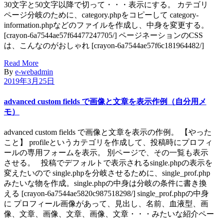
30文字と50文字以降で切って・・・表示にする。 カテゴリ
ページ分岐のために、category.phpをコピーして category-
information.phpなどのファイルを作成し、中身を変更する。
[crayon-6a7544ae57f64477247705/] ページネーションのCSS
は、こんなのがおしゃれ [crayon-6a7544ae57f6c181964482/]
Read More
By
e-webadmin
2019年3月25日
advanced custom fields で画像と文章を表示作例（自分用メ
モ）
advanced custom fields で画像と文章を表示の作例。 【やった
こと】 profileというカテゴリを作成して、投稿時にプロフィ
ールの専用フォームを表示。 別ページで、その一覧も表示
させる。 投稿でデフォルトで表示されるsingle.phpの表示を
変えたいので single.phpを分岐させるために、single_prof.php
みたいな物を作成。single.phpの中身は分岐の条件に書き換
える [crayon-6a7544ae5820c987518298/] single_prof.phpの中身
に プロフィール画像があって、見出し、名前、血液型、画
像、文章、画像、文章、画像、文章・・・みたいな紹介ペー