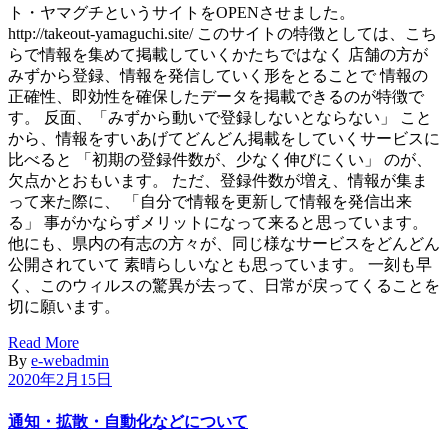
ト・ヤマグチというサイトをOPENさせました。
http://takeout-yamaguchi.site/ このサイトの特徴としては、こち
らで情報を集めて掲載していくかたちではなく 店舗の方が
みずから登録、情報を発信していく形をとることで 情報の
正確性、即効性を確保したデータを掲載できるのが特徴で
す。 反面、「みずから動いで登録しないとならない」 こと
から、情報をすいあげてどんどん掲載をしていくサービスに
比べると 「初期の登録件数が、少なく伸びにくい」 のが、
欠点かとおもいます。 ただ、登録件数が増え、情報が集ま
って来た際に、 「自分で情報を更新して情報を発信出来
る」 事がかならずメリットになって来ると思っています。
他にも、県内の有志の方々が、同じ様なサービスをどんどん
公開されていて 素晴らしいなとも思っています。 一刻も早
く、このウィルスの驚異が去って、日常が戻ってくることを
切に願います。
Read More
By
e-webadmin
2020年2月15日
通知・拡散・自動化などについて