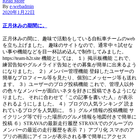
Read More
By
e-webadmin
2020年1月22日
正月休みの期間に。
正月休みの間に、趣味で活動をしている自転車チームのweb
を立ち上げました。 趣味のサイトなので、通常中々試せな
い事や機能などを目一杯詰め込んで制作してみました。
https://team-h2r.site 機能としては、 １）掲示板機能 これで、
練習告知やグルメライド告知とその募集が簡単に出来るよう
になりました。 ２）メンバー管理機能 登録したユーザーの
簡単なプロフィール等を見たり、個別にメッセージ等も送れ
ます。 ３）ユーザーのブログ投稿機能 これで、管理人以外
の色々なメンバーが面白いネタを好きに投稿できるようにな
りました。 それに合わせて「この記事を書いた人」が表示
されるようにしました。 ４）ブログの人気ランキング 読ま
れているブログを人気順に。 ５）グルメ情報の投稿機能 サ
イクリング等で行った場所のグルメ情報を地図付きで簡単に
投稿 ６）STRAVAの最新走行履歴 STRAVAでのグループの
メンバーの最近の走行履歴を表示 ７）アプリ化 スマホのア
プリの画面にアイコンが表示される事で簡単にアクセス