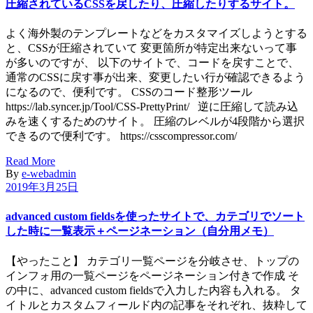
圧縮されているCSSを戻したり、圧縮したりするサイト。
よく海外製のテンプレートなどをカスタマイズしようとする
と、CSSが圧縮されていて 変更箇所が特定出来ないって事
が多いのですが、 以下のサイトで、コードを戻すことで、
通常のCSSに戻す事が出来、変更したい行が確認できるよう
になるので、便利です。 CSSのコード整形ツール
https://lab.syncer.jp/Tool/CSS-PrettyPrint/ 逆に圧縮して読み込
みを速くするためのサイト。 圧縮のレベルが4段階から選択
できるので便利です。 https://csscompressor.com/
Read More
By
e-webadmin
2019年3月25日
advanced custom fieldsを使ったサイトで、カテゴリでソート
した時に一覧表示＋ページネーション（自分用メモ）
【やったこと】 カテゴリ一覧ページを分岐させ、トップの
インフォ用の一覧ページをページネーション付きで作成 そ
の中に、advanced custom fieldsで入力した内容も入れる。 タ
イトルとカスタムフィールド内の記事をそれぞれ、抜粋して