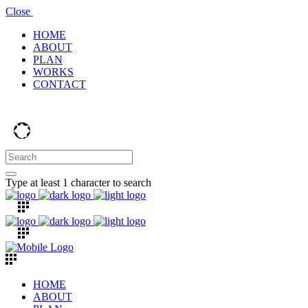
Close
HOME
ABOUT
PLAN
WORKS
CONTACT
Type at least 1 character to search
HOME
ABOUT