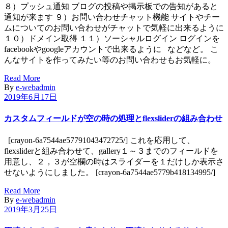
８）プッシュ通知 ブログの投稿や掲示板での告知があると
通知が来ます ９）お問い合わせチャット機能 サイトやチー
ムについてのお問い合わせがチャットで気軽に出来るように
１０）ドメイン取得 １１）ソーシャルログイン ログインを
facebookやgoogleアカウントで出来るように などなど。 こ
んなサイトを作ってみたい等のお問い合わせもお気軽に。
Read More
By
e-webadmin
2019年6月17日
カスタムフィールドが空の時の処理とflexsliderの組み合わせ
[crayon-6a7544ae57791043472725/] これを応用して、
flexsliderと組み合わせて、gallery１～３までのフィールドを
用意し、２，３が空欄の時はスライダーを１だけしか表示さ
せないようにしました。 [crayon-6a7544ae5779b418134995/]
Read More
By
e-webadmin
2019年3月25日