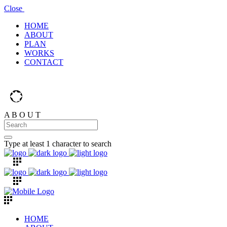
Close
HOME
ABOUT
PLAN
WORKS
CONTACT
A
B
O
U
T
Type at least 1 character to search
HOME