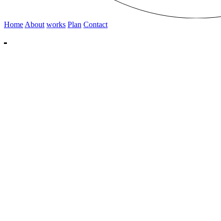
Home
About
works
Plan
Contact