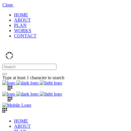
Close
HOME
ABOUT
PLAN
WORKS
CONTACT
Type at least 1 character to search
HOME
ABOUT