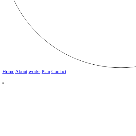
Home
About
works
Plan
Contact