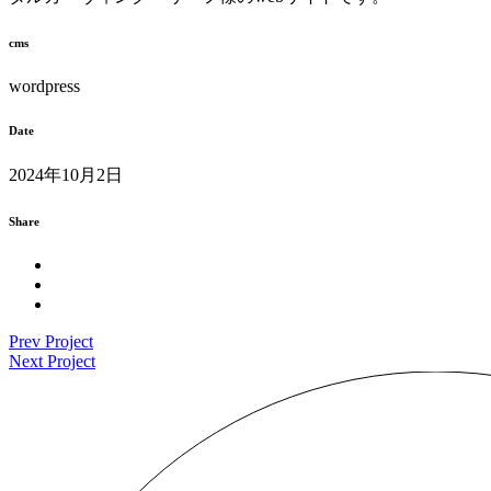
cms
wordpress
Date
2024年10月2日
Share
Prev Project
Next Project