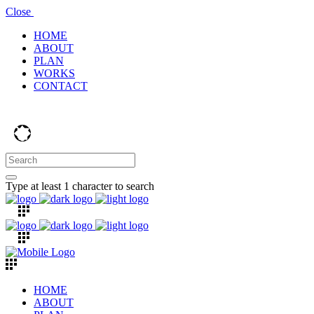
Close
HOME
ABOUT
PLAN
WORKS
CONTACT
Type at least 1 character to search
HOME
ABOUT