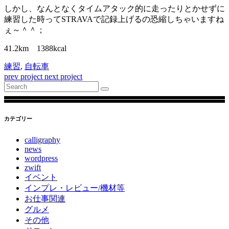
しかし、なんとなくタイムアタック的に走ったりとかせずに
練習した時ってSTRAVAで記録上げるの恐縮しちゃいますね
ぇ～＾＾；
41.2km 1388kcal
練習
,
自転車
prev project
next project
Search
for:
カテゴリー
calligraphy
news
wordpress
zwift
イベント
インプレ・レビュー/機材等
お仕事関連
グルメ
その他