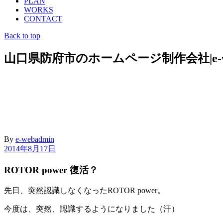
PLAN
WORKS
CONTACT
Back to top
山口県防府市のホームページ制作会社|e-we
By
e-webadmin
2014年8月17日
ROTOR power 復活？
先日、突然認識しなくなったROTOR power。
今度は、突然、認識するようになりました（汗）