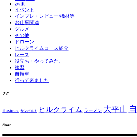
zwift
イベント
インプレ・レビュー/機材等
お仕事関連
グルメ
その他
ドローン
ヒルクライムコース紹介
レース
役立ち・やってみた。
練習
自転車
行って来ました
タグ
大平山
ヒルクライム
Business
ラーメン
サンボルト
Share