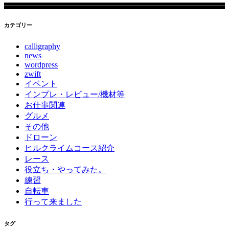
for:
カテゴリー
calligraphy
news
wordpress
zwift
イベント
インプレ・レビュー/機材等
お仕事関連
グルメ
その他
ドローン
ヒルクライムコース紹介
レース
役立ち・やってみた。
練習
自転車
行って来ました
タグ