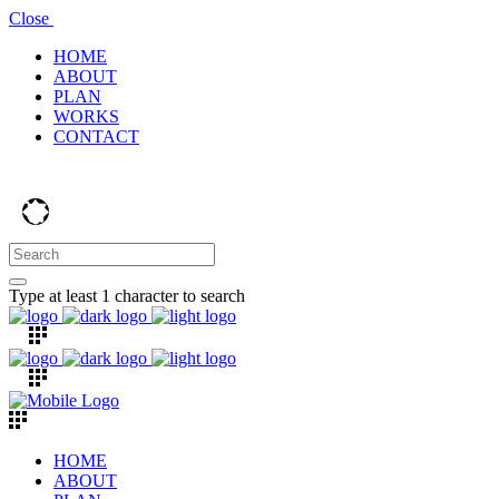
Close
HOME
ABOUT
PLAN
WORKS
CONTACT
Type at least 1 character to search
HOME
ABOUT