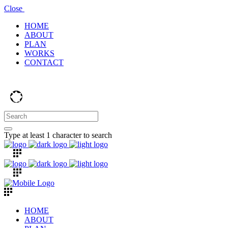
Close
HOME
ABOUT
PLAN
WORKS
CONTACT
Type at least 1 character to search
HOME
ABOUT