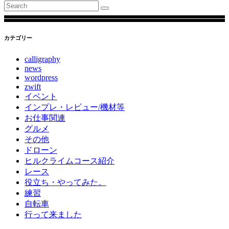
Search
for:
カテゴリー
calligraphy
news
wordpress
zwift
イベント
インプレ・レビュー/機材等
お仕事関連
グルメ
その他
ドローン
ヒルクライムコース紹介
レース
役立ち・やってみた。
練習
自転車
行って来ました