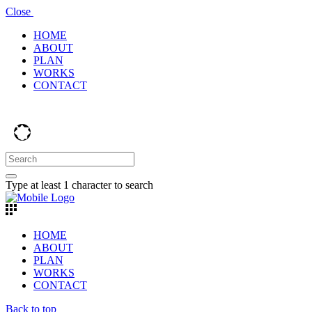
Close
HOME
ABOUT
PLAN
WORKS
CONTACT
Type at least 1 character to search
HOME
ABOUT
PLAN
WORKS
CONTACT
Back to top