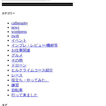
for:
カテゴリー
calligraphy
news
wordpress
zwift
イベント
インプレ・レビュー/機材等
お仕事関連
グルメ
その他
ドローン
ヒルクライムコース紹介
レース
役立ち・やってみた。
練習
自転車
行って来ました
タグ