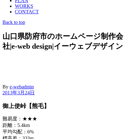
PLAN
WORKS
CONTACT
Back to top
山口県防府市のホームページ制作会
社|e-web design|イーウェブデザイン
By
e-webadmin
2013年3月24日
御上使峠【熊毛】
難易度：★★★
距離：5.4km
平均勾配：6%
標高差：333m