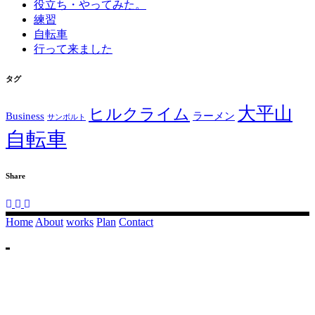
役立ち・やってみた。
練習
自転車
行って来ました
タグ
大平山
ヒルクライム
Business
ラーメン
サンボルト
自転車
Share
Home
About
works
Plan
Contact