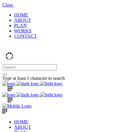
Close
HOME
ABOUT
PLAN
WORKS
CONTACT
Type at least 1 character to search
HOME
ABOUT