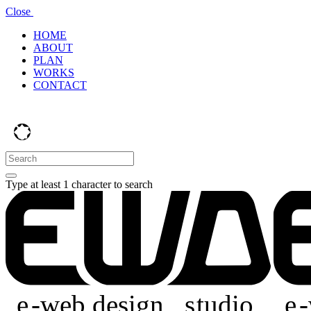
Close
HOME
ABOUT
PLAN
WORKS
CONTACT
Type at least 1 character to search