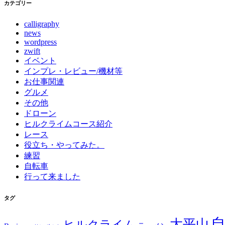
カテゴリー
calligraphy
news
wordpress
zwift
イベント
インプレ・レビュー/機材等
お仕事関連
グルメ
その他
ドローン
ヒルクライムコース紹介
レース
役立ち・やってみた。
練習
自転車
行って来ました
タグ
大平山
ヒルクライム