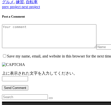
グルメ
,
練習
,
自転車
prev project
next project
Post a Comment
Save my name, email, and website in this browser for the next tim
上に表示された文字を入力してください。
Send Comment
Search
for: