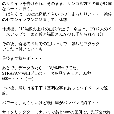
のリタイヤを告げられ、そのまま、リンゴ園方面の道が綺麗
なルートに行く。
しばらくは、30km/h巡航くらいで少しまったりと・・・徳佐
のセブンイレブンに到着して、休憩。
休憩後、315号線の上りの山頂付近で、今度は、プロ2人のペ
ースアップで、また僕と福田さんが少し千切られる（汗）
その後、斎場の箇所での短い上りで、強烈なアタック・・・
少しだけ付いていくも
最後まで持たず・・・
あとで、データみたら、13秒645wでてた。
STRAVAで杉山プロのデータを見てみると、35秒
600w・・・（汗）
その後、帰りは若干下り基調な事もあってハイペースで巡
航。
パワーは、高くないけど既に脚がパンパンで終了・・・
サイクリングターミナルまであと5kmの箇所で、先頭交代終