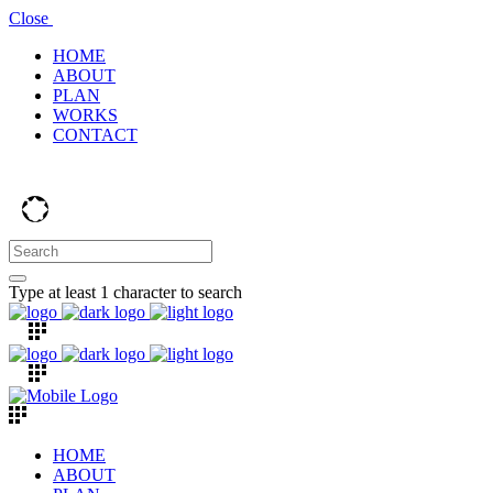
Close
HOME
ABOUT
PLAN
WORKS
CONTACT
Type at least 1 character to search
HOME
ABOUT