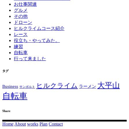
お仕事関連
グルメ
その他
ドローン
ヒルクライムコース紹介
レース
役立ち・やってみた。
練習
自転車
行って来ました
タグ
大平山
ヒルクライム
Business
ラーメン
サンボルト
自転車
Share
Home
About
works
Plan
Contact