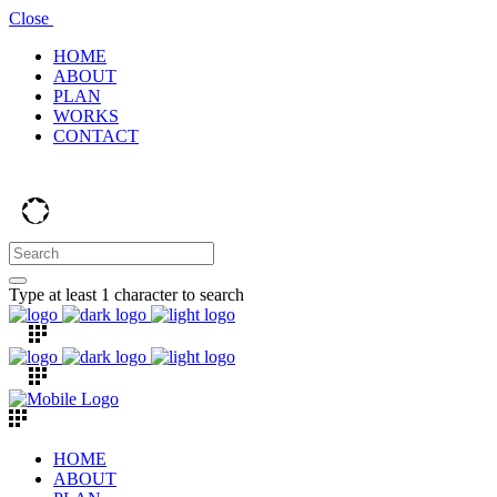
Close
HOME
ABOUT
PLAN
WORKS
CONTACT
Type at least 1 character to search
HOME
ABOUT