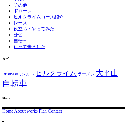
その他
ドローン
ヒルクライムコース紹介
レース
役立ち・やってみた。
練習
自転車
行って来ました
タグ
大平山
ヒルクライム
Business
ラーメン
サンボルト
自転車
Share
Home
About
works
Plan
Contact