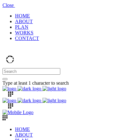
Close
HOME
ABOUT
PLAN
WORKS
CONTACT
Type at least 1 character to search
HOME
ABOUT