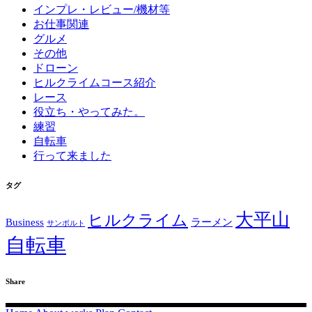
インプレ・レビュー/機材等
お仕事関連
グルメ
その他
ドローン
ヒルクライムコース紹介
レース
役立ち・やってみた。
練習
自転車
行って来ました
タグ
大平山
ヒルクライム
Business
ラーメン
サンボルト
自転車
Share