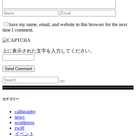
Save my name, email, and website in this browser for the next
time I comment.
上に表示された文字を入力してください。
Send Comment
Search
for:
カテゴリー
calligraphy
news
wordpress
zwift
イベント