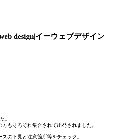
b design|イーウェブデザイン
した。
の方もそろぞれ集合されて出発されました。
ースの下見と注意箇所等をチェック。