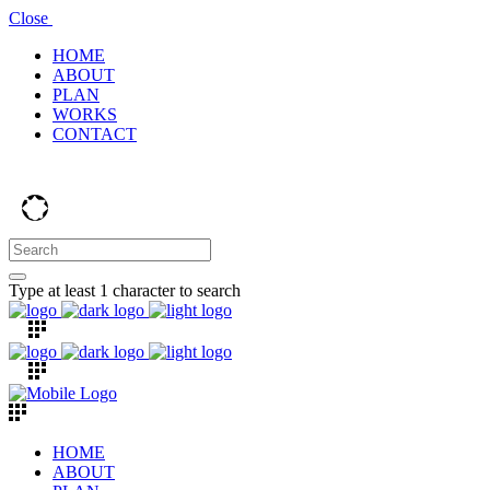
Close
HOME
ABOUT
PLAN
WORKS
CONTACT
Type at least 1 character to search
HOME
ABOUT