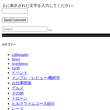
上に表示された文字を入力してください。
Send Comment
Search
for:
カテゴリー
calligraphy
news
wordpress
zwift
イベント
インプレ・レビュー/機材等
お仕事関連
グルメ
その他
ドローン
ヒルクライムコース紹介
レース